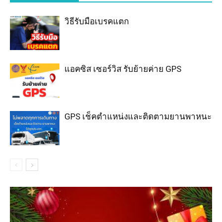
วิธีรับมือเบรคแตก
แอคซิส เซอร์วิส รับย้ายค่าย GPS
GPS เช็คตำแหน่งและติดตามยานพาหนะ