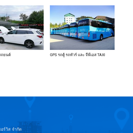
รถยนต์
GPS รถตู้ รถทัวร์ และ จีพีเอส TAXI
อร์วิส จำกัด