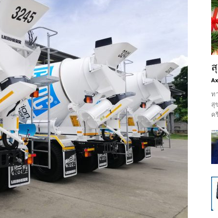
ส
Ax
ทา
สุ
คร