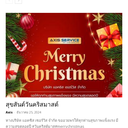
สุขสันต์วันคริสมาสต์
Axis
-
ธันวาคม 25, 2024
ทางบริษัท แอคซิส เซอร์วิส จำกัด ขออวยพรให้ทุกท่านสุขภาพแข็งแรง มี
ความสุขตลอดปี #วันคริสต์มาส#merrychristmas