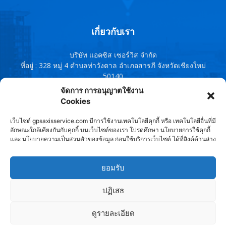
เกี่ยวกับเรา
บริษัท แอคซิส เซอร์วิส จำกัด
ที่อยู่ : 328 หมู่ 4 ตำบลท่าวังตาล อำเภอสารภี จังหวัดเชียงใหม่
50140
โทรศัพท์ : 091-0759380 , 095-1343588,091-8544167, 053-
จัดการ การอนุญาตใช้งาน
960802
Cookies
Line ID : @axisservice
เว็บไซต์ gpsaxisservice.com มีการใช้งานเทคโนโลยีคุกกี้ หรือ เทคโนโลยีอื่นที่มี
ติดต่อเรา:
axisservice2010@gmail.com
ลักษณะใกล้เคียงกันกับคุกกี้ บนเว็บไซต์ของเรา โปรดศึกษา นโยบายการใช้คุกกี้
และ นโยบายความเป็นส่วนตัวของข้อมูล ก่อนใช้บริการเว็บไซต์ ได้ที่ลิงค์ด้านล่าง
ติดตามเรา
ยอมรับ
ปฏิเสธ
ดูรายละเอียด