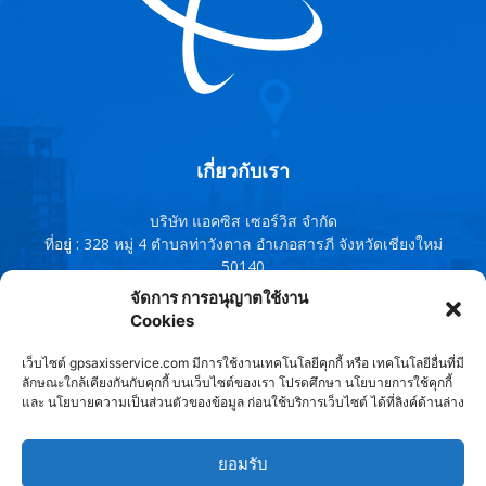
เกี่ยวกับเรา
บริษัท แอคซิส เซอร์วิส จำกัด
ที่อยู่ : 328 หมู่ 4 ตำบลท่าวังตาล อำเภอสารภี จังหวัดเชียงใหม่
50140
โทรศัพท์ : 091-0759380 , 095-1343588,091-8544167, 053-
จัดการ การอนุญาตใช้งาน
960802
Cookies
Line ID : @axisservice
เว็บไซต์ gpsaxisservice.com มีการใช้งานเทคโนโลยีคุกกี้ หรือ เทคโนโลยีอื่นที่มี
ติดต่อเรา:
axisservice2010@gmail.com
ลักษณะใกล้เคียงกันกับคุกกี้ บนเว็บไซต์ของเรา โปรดศึกษา นโยบายการใช้คุกกี้
และ นโยบายความเป็นส่วนตัวของข้อมูล ก่อนใช้บริการเว็บไซต์ ได้ที่ลิงค์ด้านล่าง
ติดตามเรา
ยอมรับ