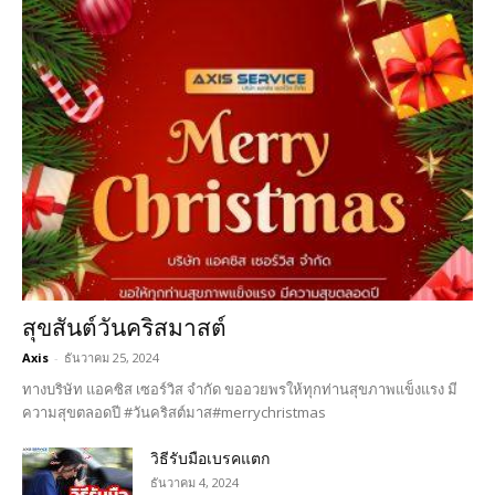
สุขสันต์วันคริสมาสต์
Axis
-
ธันวาคม 25, 2024
ทางบริษัท แอคซิส เซอร์วิส จำกัด ขออวยพรให้ทุกท่านสุขภาพแข็งแรง มี
ความสุขตลอดปี #วันคริสต์มาส#merrychristmas
วิธีรับมือเบรคแตก
ธันวาคม 4, 2024